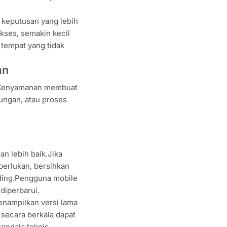
keputusan yang lebih
ses, semakin kecil
tempat yang tidak
an
n.Kenyamanan membuat
ungan, atau proses
n lebih baik.Jika
iperlukan, bersihkan
ding.Pengguna mobile
diperbarui.
ampilkan versi lama
secara berkala dapat
ndala teknis.