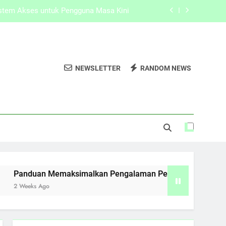
stem Akses untuk Pengguna Masa Kini
laman Pengguna di Platform KAYA787
dengan Tampilan Bersih dan Informatif
NEWSLETTER
RANDOM NEWS
gital yang Adaptif dan Mudah Diakses
stem Akses untuk Pengguna Masa Kini
Temukan Perawatan Terbaik Dari Re-Sha.
laman Pengguna di Platform KAYA787
dengan Tampilan Bersih dan Informatif
 Memaksimalkan Pengalaman Pengguna di Platform KAYA78
go