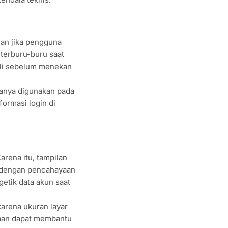
an jika pengguna
terburu-buru saat
ali sebelum menekan
hanya digunakan pada
ormasi login di
rena itu, tampilan
r dengan pencahayaan
getik data akun saat
karena ukuran layar
man dapat membantu