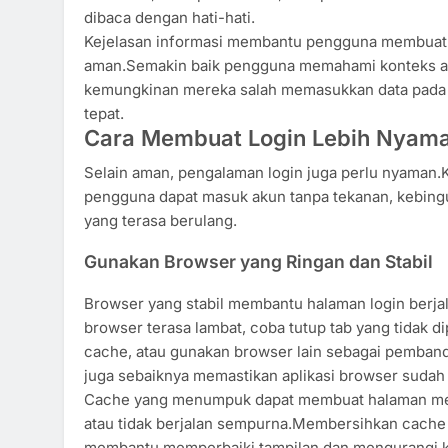
dibaca dengan hati-hati.
Kejelasan informasi membantu pengguna membuat 
aman.Semakin baik pengguna memahami konteks ak
kemungkinan mereka salah memasukkan data pada 
tepat.
Cara Membuat Login Lebih Nyam
Selain aman, pengalaman login juga perlu nyama
pengguna dapat masuk akun tanpa tekanan, kebing
yang terasa berulang.
Gunakan Browser yang Ringan dan Stabil
Browser yang stabil membantu halaman login berjala
browser terasa lambat, coba tutup tab yang tidak d
cache, atau gunakan browser lain sebagai pemban
juga sebaiknya memastikan aplikasi browser sudah 
Cache yang menumpuk dapat membuat halaman men
atau tidak berjalan sempurna.Membersihkan cache 
membantu memperbaiki tampilan dan mengurangi ke