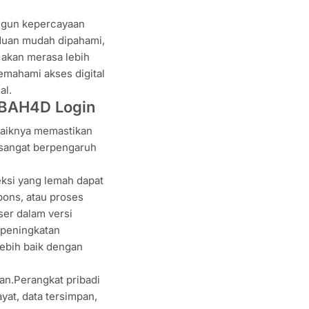
ngun kepercayaan
nduan mudah dipahami,
 akan merasa lebih
ahami akses digital
al.
EBAH4D Login
aiknya memastikan
i sangat berpengaruh
eksi yang lemah dapat
pons, atau proses
ser dalam versi
 peningkatan
lebih baik dengan
an.Perangkat pribadi
at, data tersimpan,