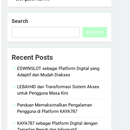
Search
SEARCH
Recent Posts
EDWINSLOT sebagai Platform Digital yang
Adaptif dan Mudah Diakses
LEBAH4D dan Transformasi Sistem Akses
untuk Pengguna Masa Kini
Panduan Memaksimalkan Pengalaman
Pengguna di Platform KAYA787
KAYA787 sebagai Platform Digital dengan
Tampilan Bersih dan Informatif