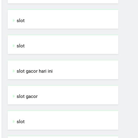
slot
slot
slot gacor hari ini
slot gacor
slot