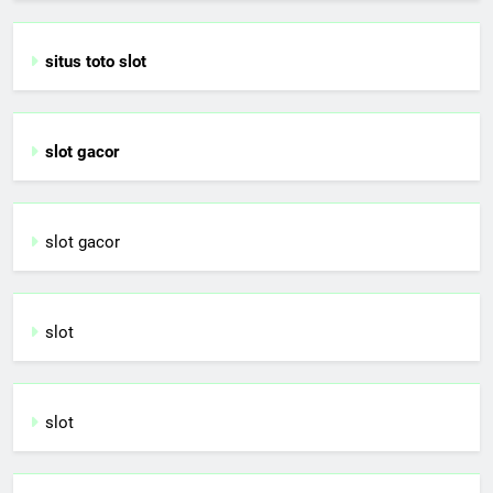
situs toto slot
slot gacor
slot gacor
slot
slot