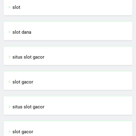
slot
slot dana
situs slot gacor
slot gacor
situs slot gacor
slot gacor