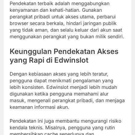
Pendekatan terbaik adalah menggabungkan
kenyamanan dan kehati-hatian. Gunakan
perangkat pribadi untuk akses utama, perbarui
browser secara berkala, hindari jaringan publik
yang tidak aman, dan selalu keluar dari akun saat
menggunakan perangkat yang bukan milik sendiri.
Keunggulan Pendekatan Akses
yang Rapi di Edwinslot
Dengan kebiasaan akses yang lebih teratur,
pengguna dapat menikmati pengalaman yang
lebih konsisten. Edwinslot menjadi lebih mudah
digunakan ketika pengguna memahami alur
masuk, mengenali perangkat pribadi, dan menjaga
keamanan informasi akun.
Pendekatan ini juga membantu mengurangi risiko
kendala teknis. Misalnya, pengguna yang rutin
membersihkan cache seperlunya dan