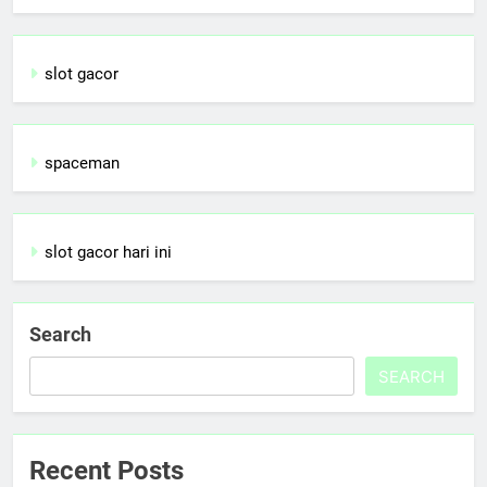
slot gacor
spaceman
slot gacor hari ini
Search
SEARCH
Recent Posts