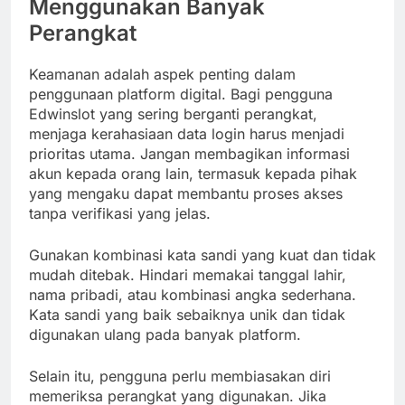
Menggunakan Banyak
Perangkat
Keamanan adalah aspek penting dalam
penggunaan platform digital. Bagi pengguna
Edwinslot yang sering berganti perangkat,
menjaga kerahasiaan data login harus menjadi
prioritas utama. Jangan membagikan informasi
akun kepada orang lain, termasuk kepada pihak
yang mengaku dapat membantu proses akses
tanpa verifikasi yang jelas.
Gunakan kombinasi kata sandi yang kuat dan tidak
mudah ditebak. Hindari memakai tanggal lahir,
nama pribadi, atau kombinasi angka sederhana.
Kata sandi yang baik sebaiknya unik dan tidak
digunakan ulang pada banyak platform.
Selain itu, pengguna perlu membiasakan diri
memeriksa perangkat yang digunakan. Jika