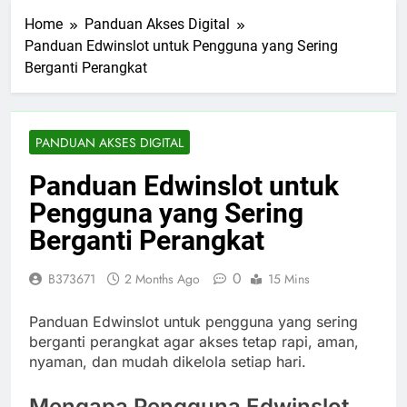
Home
Panduan Akses Digital
Panduan Edwinslot untuk Pengguna yang Sering
Berganti Perangkat
PANDUAN AKSES DIGITAL
Panduan Edwinslot untuk
Pengguna yang Sering
Berganti Perangkat
0
B373671
2 Months Ago
15 Mins
Panduan Edwinslot untuk pengguna yang sering
berganti perangkat agar akses tetap rapi, aman,
nyaman, dan mudah dikelola setiap hari.
Mengapa Pengguna Edwinslot