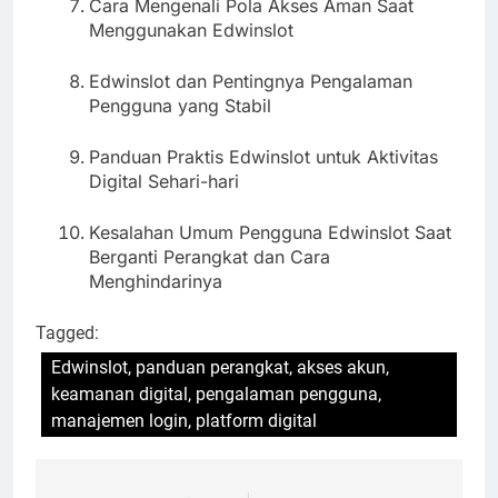
Cara Mengenali Pola Akses Aman Saat
Menggunakan Edwinslot
Edwinslot dan Pentingnya Pengalaman
Pengguna yang Stabil
Panduan Praktis Edwinslot untuk Aktivitas
Digital Sehari-hari
Kesalahan Umum Pengguna Edwinslot Saat
Berganti Perangkat dan Cara
Menghindarinya
Tagged:
Edwinslot, panduan perangkat, akses akun,
keamanan digital, pengalaman pengguna,
manajemen login, platform digital