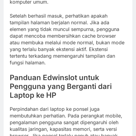
komputer umum.
Setelah berhasil masuk, perhatikan apakah
tampilan halaman berjalan normal. Jika ada
elemen yang tidak muncul sempurna, pengguna
dapat mencoba membersihkan cache browser
atau membuka melalui mode normal, bukan mode
yang terlalu banyak ekstensi aktif. Ekstensi
tertentu terkadang memengaruhi tampilan dan
fungsi halaman.
Panduan Edwinslot untuk
Pengguna yang Berganti dari
Laptop ke HP
Perpindahan dari laptop ke ponsel juga
membutuhkan perhatian. Pada perangkat mobile,
pengalaman pengguna sangat dipengaruhi oleh
kualitas jaringan, kapasitas memori, serta versi
browser. Jika ponsel terlalu penuh atau banyak