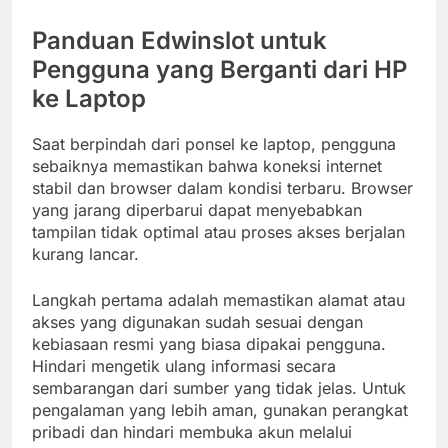
Panduan Edwinslot untuk
Pengguna yang Berganti dari HP
ke Laptop
Saat berpindah dari ponsel ke laptop, pengguna
sebaiknya memastikan bahwa koneksi internet
stabil dan browser dalam kondisi terbaru. Browser
yang jarang diperbarui dapat menyebabkan
tampilan tidak optimal atau proses akses berjalan
kurang lancar.
Langkah pertama adalah memastikan alamat atau
akses yang digunakan sudah sesuai dengan
kebiasaan resmi yang biasa dipakai pengguna.
Hindari mengetik ulang informasi secara
sembarangan dari sumber yang tidak jelas. Untuk
pengalaman yang lebih aman, gunakan perangkat
pribadi dan hindari membuka akun melalui