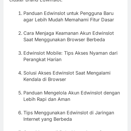
Panduan Edwinslot untuk Pengguna Baru
agar Lebih Mudah Memahami Fitur Dasar
Cara Menjaga Keamanan Akun Edwinslot
Saat Menggunakan Browser Berbeda
Edwinslot Mobile: Tips Akses Nyaman dari
Perangkat Harian
Solusi Akses Edwinslot Saat Mengalami
Kendala di Browser
Panduan Mengelola Akun Edwinslot dengan
Lebih Rapi dan Aman
Tips Menggunakan Edwinslot di Jaringan
Internet yang Berbeda