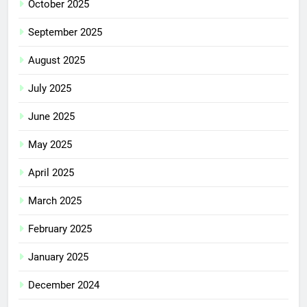
October 2025
September 2025
August 2025
July 2025
June 2025
May 2025
April 2025
March 2025
February 2025
January 2025
December 2024