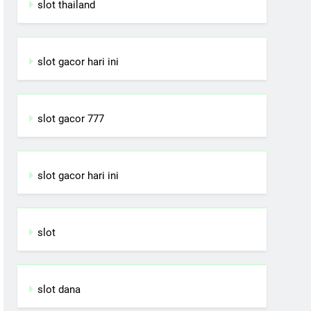
slot thailand
slot gacor hari ini
slot gacor 777
slot gacor hari ini
slot
slot dana