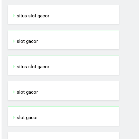
situs slot gacor
slot gacor
situs slot gacor
slot gacor
slot gacor