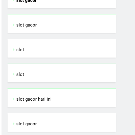
slot gacor
slot gacor
slot
slot
slot gacor hari ini
slot gacor