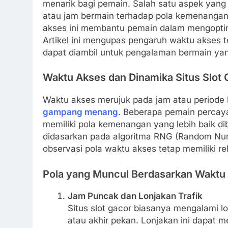
menarik bagi pemain. Salah satu aspek yang
atau jam bermain terhadap pola kemenangan 
akses ini membantu pemain dalam mengoptim
Artikel ini mengupas pengaruh waktu akses te
dapat diambil untuk pengalaman bermain yang
Waktu Akses dan Dinamika Situs Slot 
Waktu akses merujuk pada jam atau periode 
gampang menang
. Beberapa pemain percay
memiliki pola kemenangan yang lebih baik d
didasarkan pada algoritma RNG (Random Num
observasi pola waktu akses tetap memiliki re
Pola yang Muncul Berdasarkan Waktu
Jam Puncak dan Lonjakan Trafik
Situs slot gacor biasanya mengalami lo
atau akhir pekan. Lonjakan ini dapat