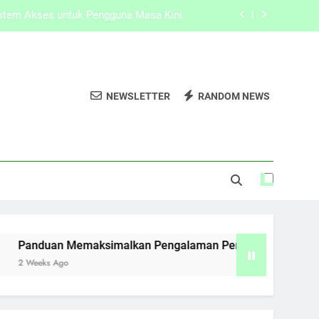
stem Akses untuk Pengguna Masa Kini
laman Pengguna di Platform KAYA787
dengan Tampilan Bersih dan Informatif
NEWSLETTER
RANDOM NEWS
gital yang Adaptif dan Mudah Diakses
stem Akses untuk Pengguna Masa Kini
Temukan Perawatan Terbaik Dari Re-Sha.
laman Pengguna di Platform KAYA787
dengan Tampilan Bersih dan Informatif
 Memaksimalkan Pengalaman Pengguna di Platform KAYA78
go