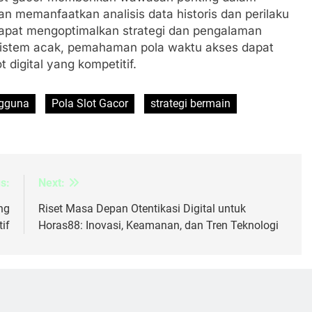
n memanfaatkan analisis data historis dan perilaku
pat mengoptimalkan strategi dan pengalaman
h sistem acak, pemahaman pola waktu akses dapat
 digital yang kompetitif.
gguna
Pola Slot Gacor
strategi bermain
s:
Next:
ng
Riset Masa Depan Otentikasi Digital untuk
if
Horas88: Inovasi, Keamanan, dan Tren Teknologi