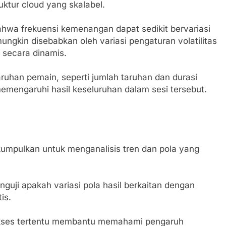
uktur cloud yang skalabel.
hwa frekuensi kemenangan dapat sedikit bervariasi
ungkin disebabkan oleh variasi pengaturan volatilitas
 secara dinamis.
uhan pemain, seperti jumlah taruhan dan durasi
emengaruhi hasil keseluruhan dalam sesi tersebut.
kumpulkan untuk menganalisis tren dan pola yang
guji apakah variasi pola hasil berkaitan dengan
is.
akses tertentu membantu memahami pengaruh