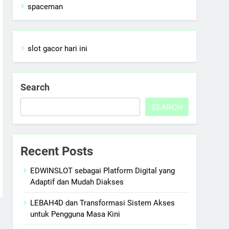
spaceman
slot gacor hari ini
Search
SEARCH
Recent Posts
EDWINSLOT sebagai Platform Digital yang
Adaptif dan Mudah Diakses
LEBAH4D dan Transformasi Sistem Akses
untuk Pengguna Masa Kini