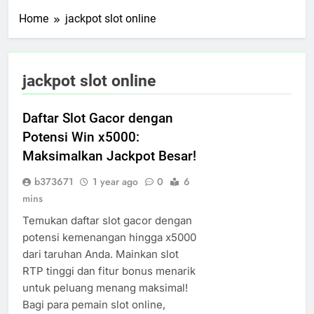
Home
jackpot slot online
jackpot slot online
Daftar Slot Gacor dengan
Potensi Win x5000:
Maksimalkan Jackpot Besar!
b373671
1 year ago
0
6
mins
Temukan daftar slot gacor dengan
potensi kemenangan hingga x5000
dari taruhan Anda. Mainkan slot
RTP tinggi dan fitur bonus menarik
untuk peluang menang maksimal!
Bagi para pemain slot online,