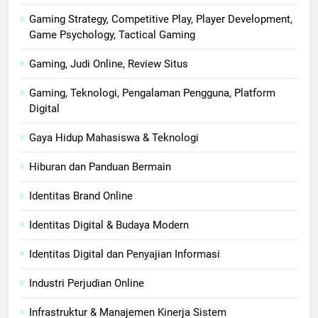
Gaming Strategy, Competitive Play, Player Development,
Game Psychology, Tactical Gaming
Gaming, Judi Online, Review Situs
Gaming, Teknologi, Pengalaman Pengguna, Platform
Digital
Gaya Hidup Mahasiswa & Teknologi
Hiburan dan Panduan Bermain
Identitas Brand Online
Identitas Digital & Budaya Modern
Identitas Digital dan Penyajian Informasi
Industri Perjudian Online
Infrastruktur & Manajemen Kinerja Sistem