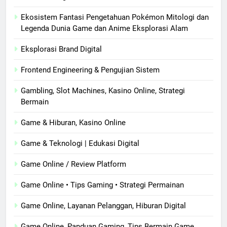
Ekosistem Fantasi Pengetahuan Pokémon Mitologi dan
Legenda Dunia Game dan Anime Eksplorasi Alam
Eksplorasi Brand Digital
Frontend Engineering & Pengujian Sistem
Gambling, Slot Machines, Kasino Online, Strategi
Bermain
Game & Hiburan, Kasino Online
Game & Teknologi | Edukasi Digital
Game Online / Review Platform
Game Online • Tips Gaming • Strategi Permainan
Game Online, Layanan Pelanggan, Hiburan Digital
Game Online, Panduan Gaming, Tips Bermain Game,