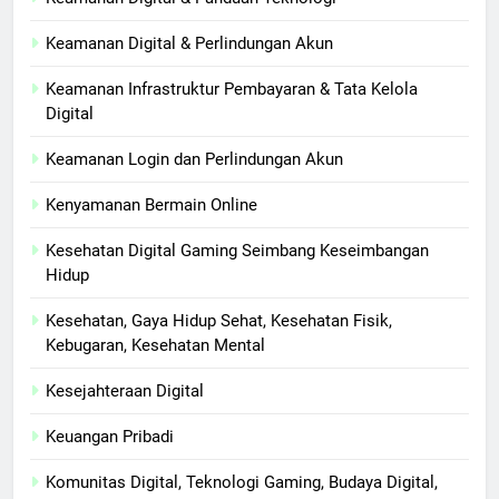
Keamanan Digital & Perlindungan Akun
Keamanan Infrastruktur Pembayaran & Tata Kelola
Digital
Keamanan Login dan Perlindungan Akun
Kenyamanan Bermain Online
Kesehatan Digital Gaming Seimbang Keseimbangan
Hidup
Kesehatan, Gaya Hidup Sehat, Kesehatan Fisik,
Kebugaran, Kesehatan Mental
Kesejahteraan Digital
Keuangan Pribadi
Komunitas Digital, Teknologi Gaming, Budaya Digital,