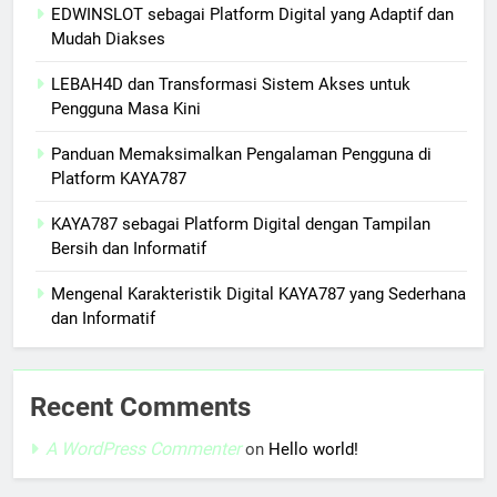
EDWINSLOT sebagai Platform Digital yang Adaptif dan
Mudah Diakses
LEBAH4D dan Transformasi Sistem Akses untuk
Pengguna Masa Kini
Panduan Memaksimalkan Pengalaman Pengguna di
Platform KAYA787
KAYA787 sebagai Platform Digital dengan Tampilan
Bersih dan Informatif
Mengenal Karakteristik Digital KAYA787 yang Sederhana
dan Informatif
Recent Comments
A WordPress Commenter
on
Hello world!