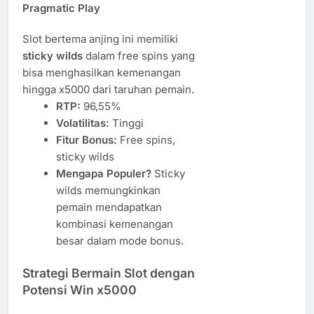
Pragmatic Play
Slot bertema anjing ini memiliki
sticky wilds
dalam free spins yang
bisa menghasilkan kemenangan
hingga x5000 dari taruhan pemain.
RTP:
96,55%
Volatilitas:
Tinggi
Fitur Bonus:
Free spins,
sticky wilds
Mengapa Populer?
Sticky
wilds memungkinkan
pemain mendapatkan
kombinasi kemenangan
besar dalam mode bonus.
Strategi Bermain Slot dengan
Potensi Win x5000