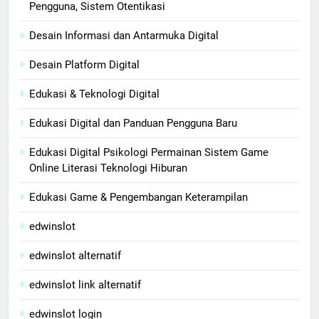
Pengguna, Sistem Otentikasi
Desain Informasi dan Antarmuka Digital
Desain Platform Digital
Edukasi & Teknologi Digital
Edukasi Digital dan Panduan Pengguna Baru
Edukasi Digital Psikologi Permainan Sistem Game
Online Literasi Teknologi Hiburan
Edukasi Game & Pengembangan Keterampilan
edwinslot
edwinslot alternatif
edwinslot link alternatif
edwinslot login