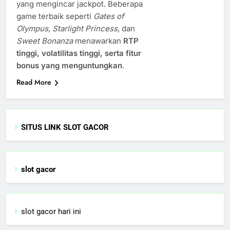
yang mengincar jackpot. Beberapa
game terbaik seperti
Gates of
Olympus
,
Starlight Princess
, dan
Sweet Bonanza
menawarkan
RTP
tinggi, volatilitas tinggi, serta fitur
bonus yang menguntungkan
.
Read More
SITUS LINK SLOT GACOR
slot gacor
slot gacor hari ini