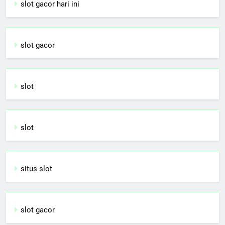
slot gacor hari ini
slot gacor
slot
slot
situs slot
slot gacor