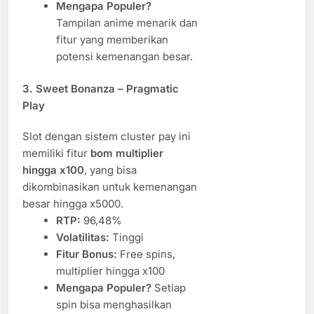
Mengapa Populer?
Tampilan anime menarik dan
fitur yang memberikan
potensi kemenangan besar.
3. Sweet Bonanza – Pragmatic
Play
Slot dengan sistem cluster pay ini
memiliki fitur
bom multiplier
hingga x100
, yang bisa
dikombinasikan untuk kemenangan
besar hingga x5000.
RTP:
96,48%
Volatilitas:
Tinggi
Fitur Bonus:
Free spins,
multiplier hingga x100
Mengapa Populer?
Setiap
spin bisa menghasilkan