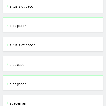
situs slot gacor
slot gacor
situs slot gacor
slot gacor
slot gacor
spaceman