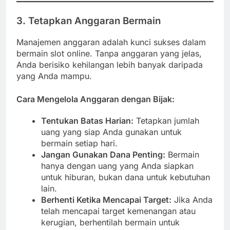
3.
Tetapkan Anggaran Bermain
Manajemen anggaran adalah kunci sukses dalam
bermain slot online. Tanpa anggaran yang jelas,
Anda berisiko kehilangan lebih banyak daripada
yang Anda mampu.
Cara Mengelola Anggaran dengan Bijak:
Tentukan Batas Harian:
Tetapkan jumlah
uang yang siap Anda gunakan untuk
bermain setiap hari.
Jangan Gunakan Dana Penting:
Bermain
hanya dengan uang yang Anda siapkan
untuk hiburan, bukan dana untuk kebutuhan
lain.
Berhenti Ketika Mencapai Target:
Jika Anda
telah mencapai target kemenangan atau
kerugian, berhentilah bermain untuk