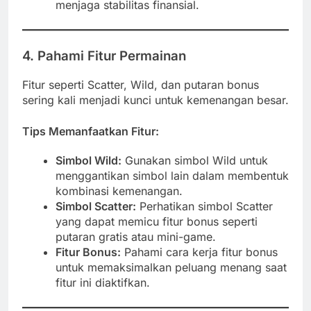
menjaga stabilitas finansial.
4.
Pahami Fitur Permainan
Fitur seperti Scatter, Wild, dan putaran bonus
sering kali menjadi kunci untuk kemenangan besar.
Tips Memanfaatkan Fitur:
Simbol Wild:
Gunakan simbol Wild untuk
menggantikan simbol lain dalam membentuk
kombinasi kemenangan.
Simbol Scatter:
Perhatikan simbol Scatter
yang dapat memicu fitur bonus seperti
putaran gratis atau mini-game.
Fitur Bonus:
Pahami cara kerja fitur bonus
untuk memaksimalkan peluang menang saat
fitur ini diaktifkan.