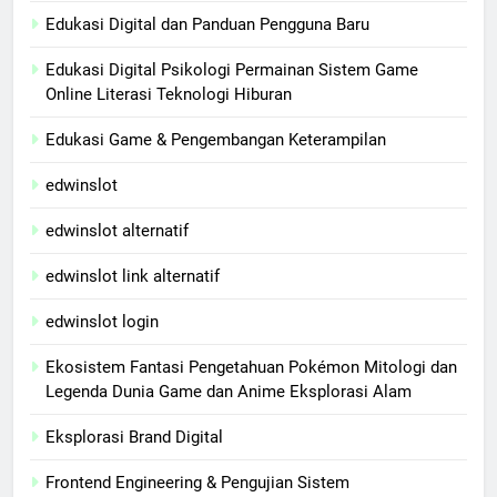
Edukasi Digital dan Panduan Pengguna Baru
Edukasi Digital Psikologi Permainan Sistem Game
Online Literasi Teknologi Hiburan
Edukasi Game & Pengembangan Keterampilan
edwinslot
edwinslot alternatif
edwinslot link alternatif
edwinslot login
Ekosistem Fantasi Pengetahuan Pokémon Mitologi dan
Legenda Dunia Game dan Anime Eksplorasi Alam
Eksplorasi Brand Digital
Frontend Engineering & Pengujian Sistem