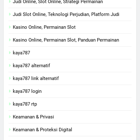
Judi Online, Slot Online, Strategi Permainan
Judi Slot Online, Teknologi Perjudian, Platform Judi
Kasino Online, Permainan Slot
Kasino Online, Permainan Slot, Panduan Permainan
kaya787
kaya787 alternatif
kaya787 link alternatif
kaya787 login
kaya787 rtp
Keamanan & Privasi
Keamanan & Proteksi Digital