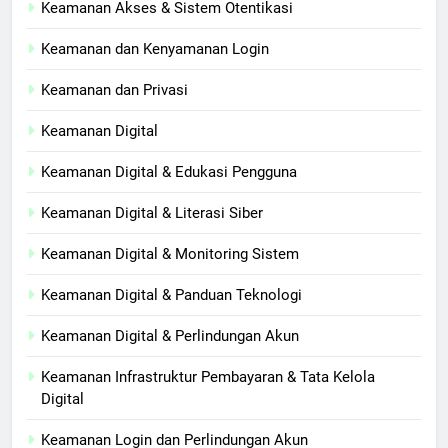
Keamanan Akses & Sistem Otentikasi
Keamanan dan Kenyamanan Login
Keamanan dan Privasi
Keamanan Digital
Keamanan Digital & Edukasi Pengguna
Keamanan Digital & Literasi Siber
Keamanan Digital & Monitoring Sistem
Keamanan Digital & Panduan Teknologi
Keamanan Digital & Perlindungan Akun
Keamanan Infrastruktur Pembayaran & Tata Kelola
Digital
Keamanan Login dan Perlindungan Akun