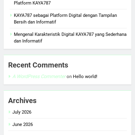
Platform KAYA787
KAYA787 sebagai Platform Digital dengan Tampilan
Bersih dan Informatif
Mengenal Karakteristik Digital KAYA787 yang Sederhana
dan Informatif
Recent Comments
A WordPress Commenter
on
Hello world!
Archives
July 2026
June 2026