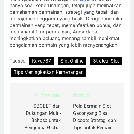
hanya soal keberuntungan, tetapi juga melibatkan
pemahaman permainan, strategi yang tepat, dan
manajemen anggaran yang bijak. Dengan memilih
permainan yang tepat, memanfaatkan bonus, dan
memahami fitur permainan, Anda dapat
meningkatkan peluang menang sambil menikmati
pengalaman bermain yang lebih menyenangkan.
Tagged:
Kaya787
Slot Online
Strategi Slot
Tips Meningkatkan Kemenangan
Previous:
Next:
Post
navigation
SBOBET dan
Pola Bermain Slot
Dukungan Multi-
Gacor yang Bisa
Bahasa untuk
Dicoba: Strategi dan
Pengguna Global
Tips untuk Pemain