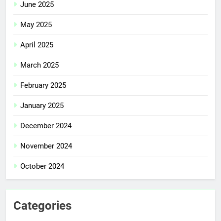
June 2025
May 2025
April 2025
March 2025
February 2025
January 2025
December 2024
November 2024
October 2024
Categories