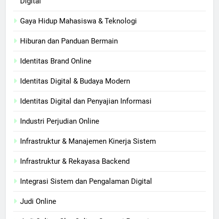
Digital
Gaya Hidup Mahasiswa & Teknologi
Hiburan dan Panduan Bermain
Identitas Brand Online
Identitas Digital & Budaya Modern
Identitas Digital dan Penyajian Informasi
Industri Perjudian Online
Infrastruktur & Manajemen Kinerja Sistem
Infrastruktur & Rekayasa Backend
Integrasi Sistem dan Pengalaman Digital
Judi Online