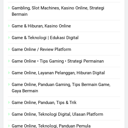
Gambling, Slot Machines, Kasino Online, Strategi
Bermain
Game & Hiburan, Kasino Online
Game & Teknologi | Edukasi Digital
Game Online / Review Platform
Game Online • Tips Gaming • Strategi Permainan
Game Online, Layanan Pelanggan, Hiburan Digital
Game Online, Panduan Gaming, Tips Bermain Game,
Gaya Bermain
Game Online, Panduan, Tips & Trik
Game Online, Teknologi Digital, Ulasan Platform
Game Online, Teknologi, Panduan Pemula